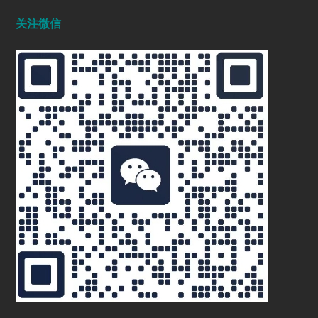
关注微信
东莞滚筒研磨机厂家
2023/08/04
4086
精密研磨新标杆：先镜磁力研磨机，重塑
工业表面处理新范式
2025/03/31
1083
无水研磨设备,智能离心抛光机,精密离心
研磨机,高效无水抛光解决方案,先镜研磨
设备厂家,离心式研磨机价格,智能研磨设
备供应商
2025/11/29
538
研磨机：医疗器械制造的精细助力
2024/12/03
1169