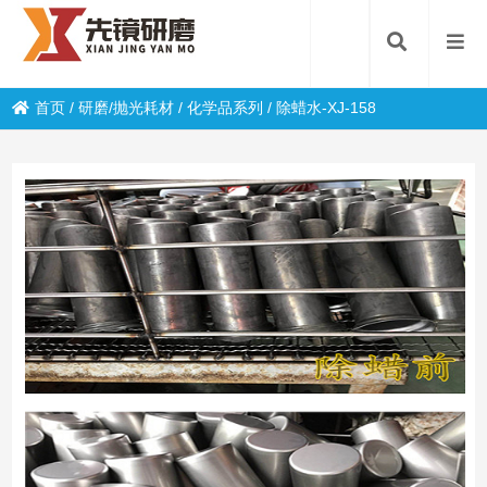
首页
/
研磨/抛光耗材
/
化学品系列
/
除蜡水-XJ-158