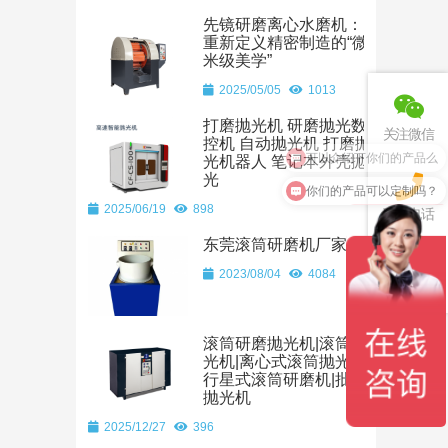
先镜研磨离心水磨机：
重新定义精密制造的“微
米级美学”
2025/05/05
1013
打磨抛光机 研磨抛光数
关注微信
控机 自动抛光机 打磨抛
可以介绍下你们的产品么
光机器人 笔记本外壳抛
光
你们的产品可以定制吗？
2025/06/19
898
联系电话
东莞滚筒研磨机厂家
2023/08/04
4084
回到顶部
滚筒研磨抛光机|滚筒抛
光机|离心式滚筒抛光机|
行星式滚筒研磨机|批量
抛光机
2025/12/27
396