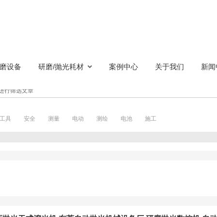
磨设备
研磨/抛光耗材
案例中心
关于我们
新闻
进行筛选文章
工具
安全
测量
电动
测绘
电池
施工