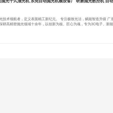
面抛光干式溜光机 东莞自动抛光机械设备厂 研磨抛光数控机 自
光技术领航者，定义表面精工新纪元。 专注极致光洁，赋能智造升级 广
深耕高精密抛光领域十余年，以创新为核、匠心为魂，专为3C电子、新