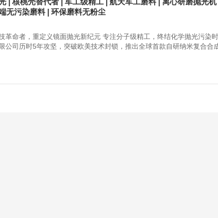
 | 核桃壳替代者 | 军工级精工 | 航天军工磨料 | 离心研磨抛光机 
高端无污染磨料 | 环保磨料无粉尘
技革命者，重定义镜面抛光新纪元 专注分子级精工，终结化学抛光污染时
限公司历时5年攻坚，突破欧美技术封锁，推出全球首款自研纳米复合合