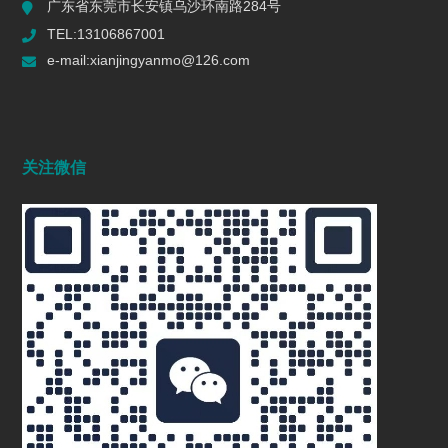
广东省东莞市长安镇乌沙环南路284号
2025/06/04
806
TEL:13106867001
先镜研磨|五金抛光机|金属自动抛光机器|
e-mail:xianjingyanmo@126.com
合金自动抛光去毛刺机|金属物理除锈机
2025/08/23
748
合成磨料 | 零化学抛光 | 核桃壳替代者 |
关注微信
军工级精工 | 航天军工磨料 | 离心研磨抛
光机 | 离心研磨抛光磨料 | 高端无污染磨
料 | 环保磨料无粉尘
2025/08/09
650
抛光机：多行业的表面处理能手
2024/11/27
1216
手术刀具抛光 医用不锈钢抛光 拖拽式抛
光机 GMP标准 医疗器械表面处理
2025/11/15
564