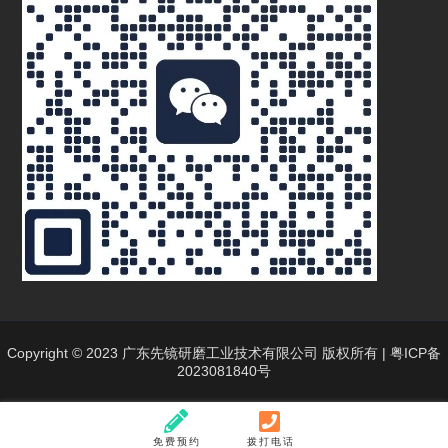
抛光解决方案,先镜研磨设备厂家,离心式研磨机价格,智能
研磨设备供应商
2025/11/29
534
干式离心研磨机：工业研磨领域的革新巨
擘
2025/04/09
957
抛光机械 全自动抛光机 无人值守抛光机
全自动抛光生产线 东莞抛光机械厂家
2025/07/24
830
滚筒研磨抛光机|滚筒抛光机|离心式滚筒
抛光机|行星式滚筒研磨机|批量抛光机
2025/12/27
397
Copyright © 2023 广东先镜研磨工业技术有限公司 版权所有 |
粤ICP备
2023081840号
内孔抛光机,内壁抛光机,深孔抛光机,管腔
内孔抛光,流体抛光机,先镜内孔抛光机
2026/07/22
35
免费预约
拨打电话