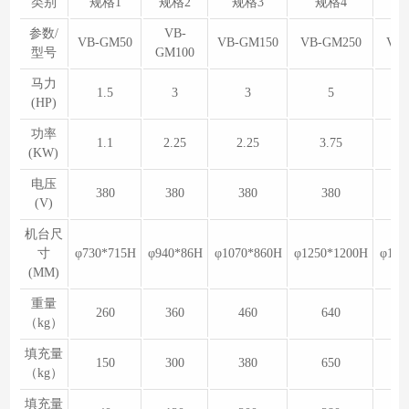
类别
规格1
规格2
规格3
规格4
参数/
VB-
VB-GM50
VB-GM150
VB-GM250
VB-
型号
GM100
马力
1.5
3
3
5
(HP)
功率
1.1
2.25
2.25
3.75
(KW)
电压
380
380
380
380
(V)
机台尺
寸
φ730*715H
φ940*86H
φ1070*860H
φ1250*1200H
φ159
(MM)
重量
260
360
460
640
（kg）
填充量
150
300
380
650
（kg）
填充量