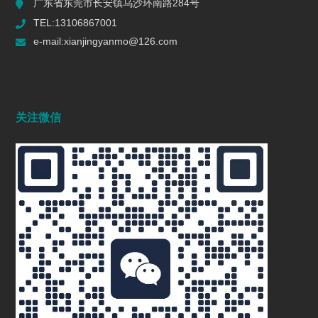
广东省东莞市长安镇乌沙环南路284号
TEL:13106867001
e-mail:xianjingyanmo@126.com
关注微信
深耕长三角｜先镜研磨江浙沪专属流体抛光方案，为精密
制造注入澎湃动能
2025/11/08
448
研磨机：颜料行业的色彩魔法师
2024/12/09
1078
单面研磨机 平面研磨机 双面研磨机 单面