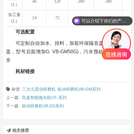
40
120
200
280
（L）
加工量
24
72
120
168
可以介绍下你们的产品么
(L)
可选配置
可定制自动加水、排料，加装环保隔音盖,x(增加保护
盖，型号后面增加G VB-GM50G)，污水预处理，功能齐
全
耗材链接
标签:
三次元震动研磨机
振动研磨机VB-GM系列
上一篇:
高速智能抛光机CF-系列
下一篇:
振动研磨机VB-DS系列
相关推荐